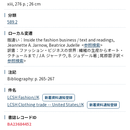
xiii, 276 p. ; 26 cm
分類
589.2
ローカル変遷
版違い：Inside the fashion business / text and readings,
Jeannette A. Jarnow, Beatrice Judelle <
参照検索
>
訳書：ファッション・ビジネスの世界 : 繊維の生産からオート・
クチュールまで / J.A. ジャーナウ, B. ジュデール著 ; 尾原蓉子訳 <
参照検索
>
注記
Bibliography: p. 265-267
件名
LCSH Fashion//K
新着資料通知登録
LCSH Clothing trade -- United States//K
新着資料通知登録
書誌レコードID
BA23684452