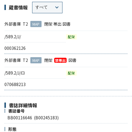
蔵書情報
外部書庫 T2
閉架 帯出 図書
MAP
/589.2/J/
配架
000362126
外部書庫 T2
閉架
図書
MAP
禁帯出
/589.2/J/ロ
配架
070688213
書誌詳細情報
書誌番号
BB00116646 (B00245183)
形態