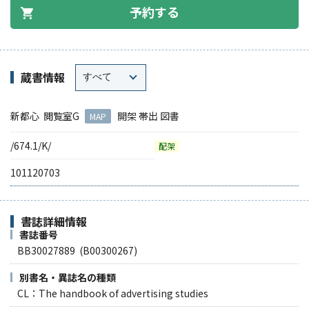
予約する
蔵書情報
新都心 閲覧室G
開架 帯出 図書
MAP
/674.1/K/
配架
101120703
書誌詳細情報
書誌番号
BB30027889 (B00300267)
別書名・異誌名の種類
CL：The handbook of advertising studies