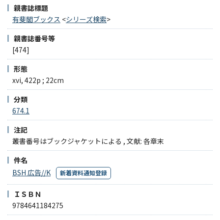
親書誌標題
有斐閣ブックス
<
シリーズ検索
>
親書誌番号等
[474]
形態
xvi, 422p ; 22cm
分類
674.1
注記
叢書番号はブックジャケットによる , 文献: 各章末
件名
BSH 広告//K
新着資料通知登録
ＩＳＢＮ
9784641184275