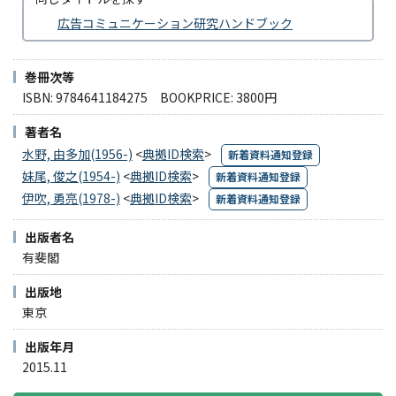
広告コミュニケーション研究ハンドブック
巻冊次等
ISBN: 9784641184275 BOOKPRICE: 3800円
著者名
水野, 由多加(1956-)
<
典拠ID検索
>
新着資料通知登録
妹尾, 俊之(1954-)
<
典拠ID検索
>
新着資料通知登録
伊吹, 勇亮(1978-)
<
典拠ID検索
>
新着資料通知登録
出版者名
有斐閣
出版地
東京
出版年月
2015.11