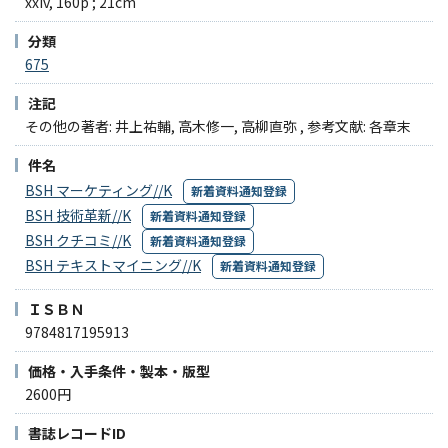
xxiv, 160p ; 21cm
分類
675
注記
その他の著者: 井上祐輔, 高木修一, 高柳直弥 , 参考文献: 各章末
件名
BSH マーケティング//K
新着資料通知登録
BSH 技術革新//K
新着資料通知登録
BSH クチコミ//K
新着資料通知登録
BSH テキストマイニング//K
新着資料通知登録
ＩＳＢＮ
9784817195913
価格・入手条件・製本・版型
2600円
書誌レコードID