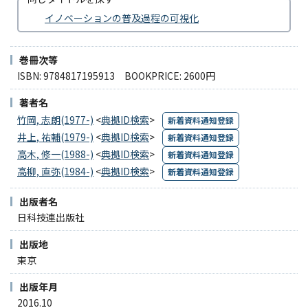
イノベーションの普及過程の可視化
巻冊次等
ISBN: 9784817195913 BOOKPRICE: 2600円
著者名
竹岡, 志朗(1977-)
<
典拠ID検索
>
新着資料通知登録
井上, 祐輔(1979-)
<
典拠ID検索
>
新着資料通知登録
高木, 修一(1988-)
<
典拠ID検索
>
新着資料通知登録
高柳, 直弥(1984-)
<
典拠ID検索
>
新着資料通知登録
出版者名
日科技連出版社
出版地
東京
出版年月
2016.10