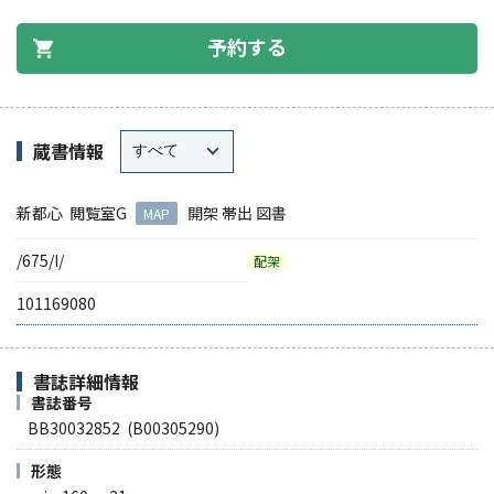
予約する
蔵書情報
新都心 閲覧室G
開架 帯出 図書
MAP
/675/I/
配架
101169080
書誌詳細情報
書誌番号
BB30032852 (B00305290)
形態