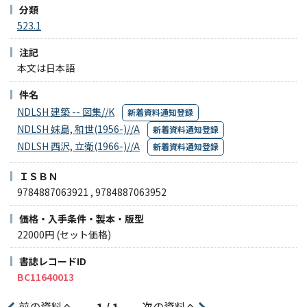
分類
523.1
注記
本文は日本語
件名
NDLSH 建築 -- 図集//K
新着資料通知登録
NDLSH 妹島, 和世(1956-)//A
新着資料通知登録
NDLSH 西沢, 立衛(1966-)//A
新着資料通知登録
ＩＳＢＮ
9784887063921 , 9784887063952
価格・入手条件・製本・版型
22000円 (セット価格)
書誌レコードID
BC11640013
前の資料へ
次の資料へ
1 / 1